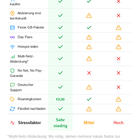
kaufen
Aktivierung erst
bei Ankunft
Feste GB-Pakete
Day Pass
Hotspot teilen
Multi-Netz-
Abdeckung*
No Net, No Pay-
Garantie
Deutscher
Support
Roamingkosten
€0,00
Flexibel nachladen
Sehr
Stressfaktor
Mittel
Hoch
niedrig
*Multi-Netz-Abdeckung: Wo nötig, stehen mehrere lokale Netze zur