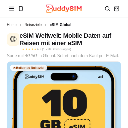
Home
›
Reiseziele
›
eSIM Global
eSIM Weltweit: Mobile Daten auf
🌐
Reisen mit einer eSIM
★★★★★
4,7 (1.276 Bewertungen)
Surfe mit 4G/5G in Global. Sofort nach dem Kauf per E-Mail.
🔥
Beliebtes Reiseziel