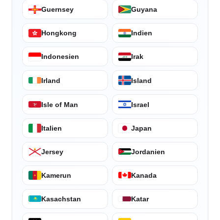
Guernsey
Guyana
Hongkong
Indien
Indonesien
Irak
Irland
Island
Isle of Man
Israel
Italien
Japan
Jersey
Jordanien
Kamerun
Kanada
Kasachstan
Katar