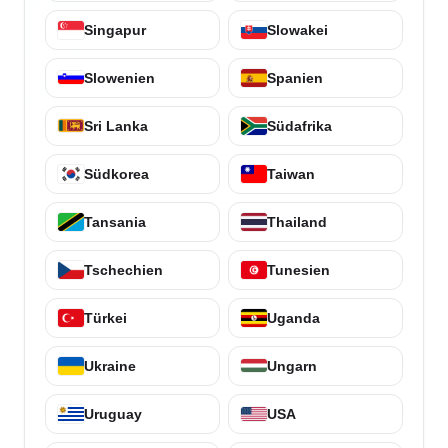
Singapur
Slowakei
Slowenien
Spanien
Sri Lanka
Südafrika
Südkorea
Taiwan
Tansania
Thailand
Tschechien
Tunesien
Türkei
Uganda
Ukraine
Ungarn
Uruguay
USA