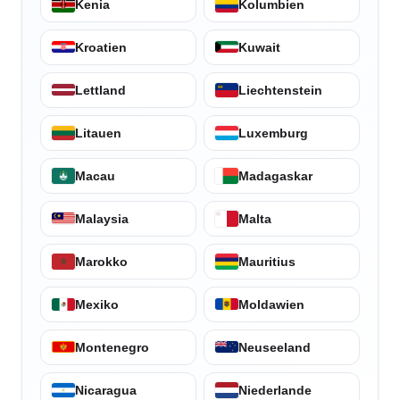
Kenia
Kolumbien
Kroatien
Kuwait
Lettland
Liechtenstein
Litauen
Luxemburg
Macau
Madagaskar
Malaysia
Malta
Marokko
Mauritius
Mexiko
Moldawien
Montenegro
Neuseeland
Nicaragua
Niederlande