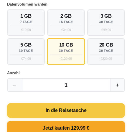
Datenvolumen wählen
1 GB
2 GB
3 GB
7 TAGE
15 TAGE
30 TAGE
€19,99
€34,99
€49,99
5 GB
10 GB
20 GB
30 TAGE
30 TAGE
30 TAGE
€74,99
€129,99
€229,99
Anzahl
−
+
1
In die Reisetasche
Jetzt kaufen 129,99 €