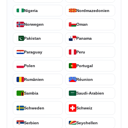
Nigeria
Nordmazedonien
Norwegen
Oman
Pakistan
Panama
Paraguay
Peru
Polen
Portugal
Rumänien
Réunion
Sambia
Saudi-Arabien
Schweden
Schweiz
Serbien
Seychellen