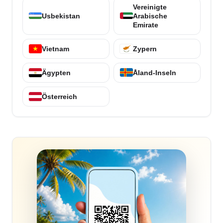
Vereinigte
Usbekistan
Arabische
Emirate
Vietnam
Zypern
Ägypten
Åland-Inseln
Österreich