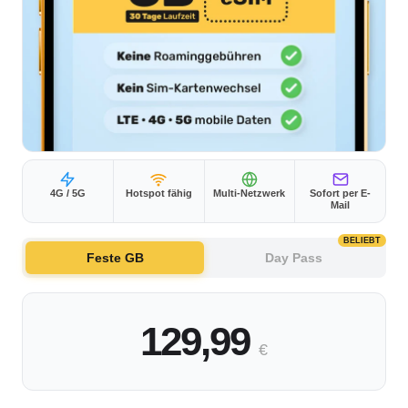
4G / 5G
Hotspot fähig
Multi-Netzwerk
Sofort per E-
Mail
BELIEBT
Feste GB
Day Pass
129,99
€