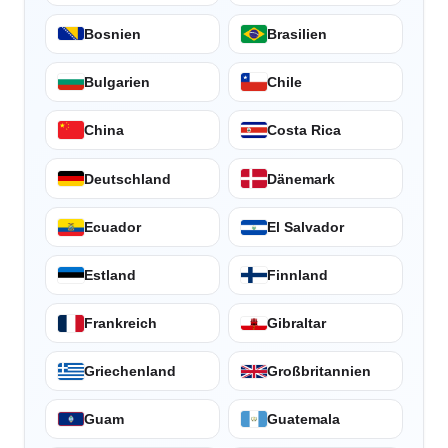
Bosnien
Brasilien
Bulgarien
Chile
China
Costa Rica
Deutschland
Dänemark
Ecuador
El Salvador
Estland
Finnland
Frankreich
Gibraltar
Griechenland
Großbritannien
Guam
Guatemala