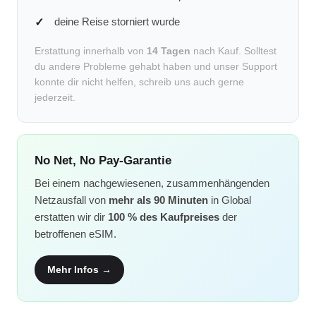
deine Reise storniert wurde
Erstattung innerhalb von
14 Tagen
nach Kauf. Solltest
du andere Probleme gehabt haben und unser Support
konnte dir nicht helfen, schreib uns auch gerne
jederzeit.
No Net, No Pay-Garantie
Bei einem nachgewiesenen, zusammenhängenden
Netzausfall von
mehr als 90 Minuten
in Global
erstatten wir dir
100 % des Kaufpreises
der
betroffenen eSIM.
Mehr Infos →