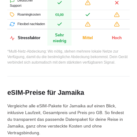
Deutscher
Support
Roamingkosten
€0,00
Flexibel nachladen
Sehr
Stressfaktor
Mittel
Hoch
niedrig
*Multi-Netz-Abdeckung: Wo nötig, stehen mehrere lokale Netze zur
Verfügung, damit du die bestmögliche Abdeckung bekommst. Dein Gerät
verbindet sich automatisch mit dem stärksten verfügbaren Signal.
eSIM-Preise für Jamaika
Vergleiche alle eSIM-Pakete für Jamaika auf einen Blick,
inklusive Laufzeit, Gesamtpreis und Preis pro GB. So findest
du transparent das passende Datenpaket für deine Reise in
Jamaika, ganz ohne versteckte Kosten und ohne
Vertragsbindung.