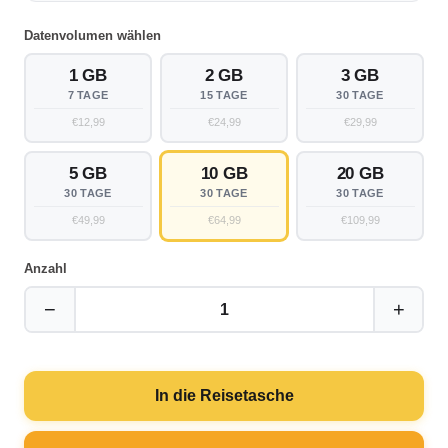
Datenvolumen wählen
1 GB
2 GB
3 GB
7 TAGE
15 TAGE
30 TAGE
€12,99
€24,99
€29,99
5 GB
10 GB
20 GB
30 TAGE
30 TAGE
30 TAGE
€49,99
€64,99
€109,99
Anzahl
−
+
1
In die Reisetasche