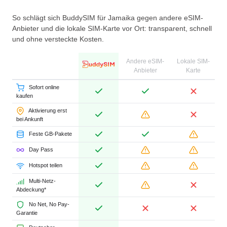
So schlägt sich BuddySIM für Jamaika gegen andere eSIM-
Anbieter und die lokale SIM-Karte vor Ort: transparent, schnell
und ohne versteckte Kosten.
Andere eSIM-
Lokale SIM-
Anbieter
Karte
Sofort online
kaufen
Aktivierung erst
bei Ankunft
Feste GB-Pakete
Day Pass
Hotspot teilen
Multi-Netz-
Abdeckung*
No Net, No Pay-
Garantie