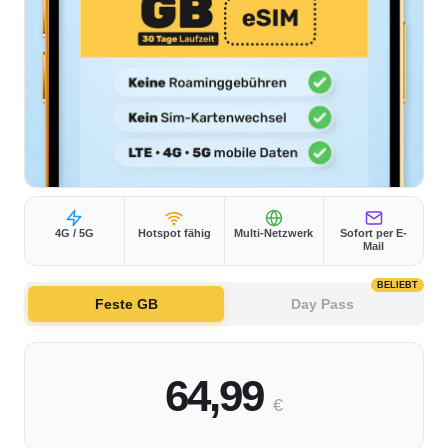
4G / 5G
Hotspot fähig
Multi-Netzwerk
Sofort per E-
Mail
BELIEBT
Feste GB
Day Pass
64,99
€