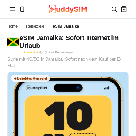
Home
›
Reiseziele
›
eSIM Jamaika
eSIM Jamaika: Sofort Internet im
Urlaub
★★★★★
4,7 (1.276 Bewertungen)
Surfe mit 4G/5G in Jamaika. Sofort nach dem Kauf per E-
Mail.
🔥
Beliebtes Reiseziel