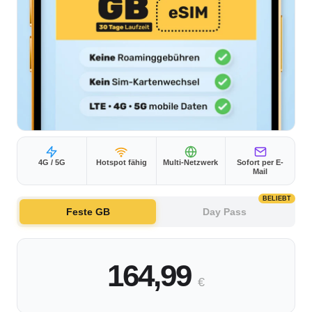
4G / 5G
Hotspot fähig
Multi-Netzwerk
Sofort per E-
Mail
BELIEBT
Feste GB
Day Pass
164,99
€