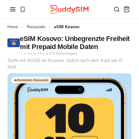
Home
›
Reiseziele
›
eSIM Kosovo
eSIM Kosovo: Unbegrenzte Freiheit
mit Prepaid Mobile Daten
★★★★★
4,7 (1.276 Bewertungen)
Surfe mit 4G/5G im Kosovo. Sofort nach dem Kauf per E-
Mail.
🔥
Beliebtes Reiseziel