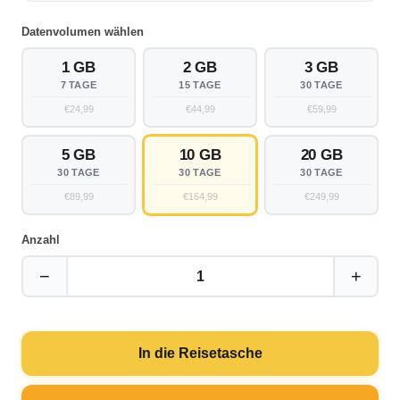
Datenvolumen wählen
1 GB
2 GB
3 GB
7 TAGE
15 TAGE
30 TAGE
€24,99
€44,99
€59,99
5 GB
10 GB
20 GB
30 TAGE
30 TAGE
30 TAGE
€89,99
€164,99
€249,99
Anzahl
−
+
1
In die Reisetasche