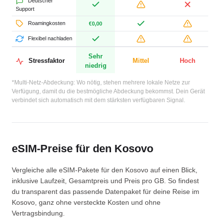
Deutscher
Support
Roamingkosten
€0,00
Flexibel nachladen
Sehr
Stressfaktor
Mittel
Hoch
niedrig
*Multi-Netz-Abdeckung: Wo nötig, stehen mehrere lokale Netze zur
Verfügung, damit du die bestmögliche Abdeckung bekommst. Dein Gerät
verbindet sich automatisch mit dem stärksten verfügbaren Signal.
eSIM-Preise für den Kosovo
Vergleiche alle eSIM-Pakete für den Kosovo auf einen Blick,
inklusive Laufzeit, Gesamtpreis und Preis pro GB. So findest
du transparent das passende Datenpaket für deine Reise im
Kosovo, ganz ohne versteckte Kosten und ohne
Vertragsbindung.