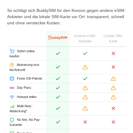
So schlägt sich BuddySIM für den Kosovo gegen andere eSIM-
Anbieter und die lokale SIM-Karte vor Ort: transparent, schnell
und ohne versteckte Kosten.
Andere eSIM-
Lokale SIM-
Anbieter
Karte
Sofort online
kaufen
Aktivierung erst
bei Ankunft
Feste GB-Pakete
Day Pass
Hotspot teilen
Multi-Netz-
Abdeckung*
No Net, No Pay-
Garantie