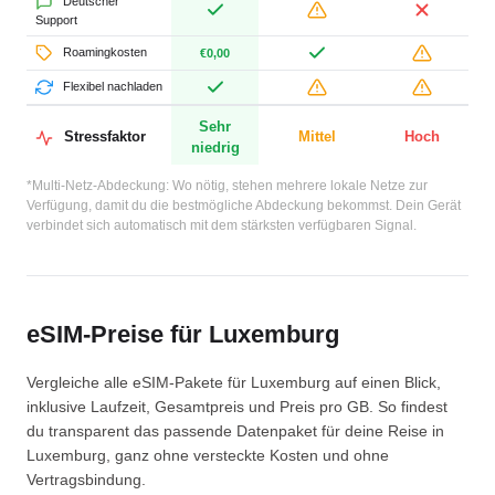
Deutscher
Support
Roamingkosten
€0,00
Flexibel nachladen
Sehr
Stressfaktor
Mittel
Hoch
niedrig
*Multi-Netz-Abdeckung: Wo nötig, stehen mehrere lokale Netze zur
Verfügung, damit du die bestmögliche Abdeckung bekommst. Dein Gerät
verbindet sich automatisch mit dem stärksten verfügbaren Signal.
eSIM-Preise für Luxemburg
Vergleiche alle eSIM-Pakete für Luxemburg auf einen Blick,
inklusive Laufzeit, Gesamtpreis und Preis pro GB. So findest
du transparent das passende Datenpaket für deine Reise in
Luxemburg, ganz ohne versteckte Kosten und ohne
Vertragsbindung.