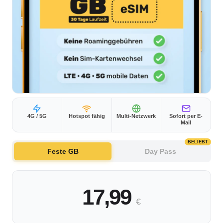
4G / 5G
Hotspot fähig
Multi-Netzwerk
Sofort per E-
Mail
BELIEBT
Feste GB
Day Pass
17,99
€