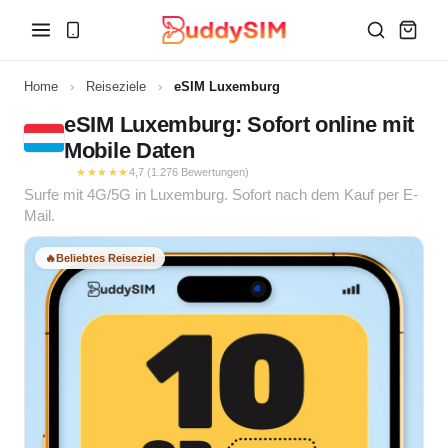
Home
›
Reiseziele
›
eSIM Luxemburg
eSIM Luxemburg: Sofort online mit
Mobile Daten
★★★★★
4,7 (1.276 Bewertungen)
Surfe mit 4G/5G in Luxemburg. Sofort nach dem Kauf per E-
Mail.
🔥
Beliebtes Reiseziel