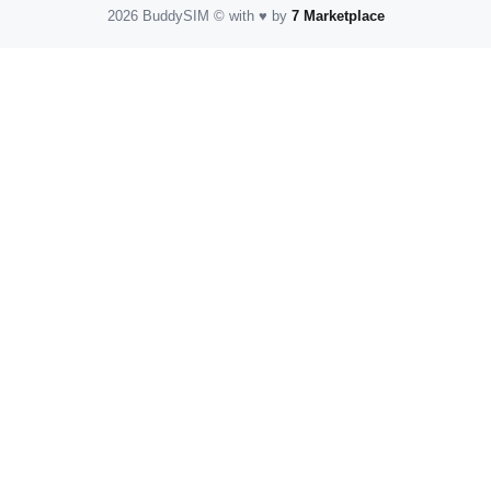
2026 BuddySIM
©️
with
♥️
by
7 Marketplace