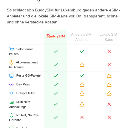
So schlägt sich BuddySIM für Luxemburg gegen andere eSIM-
Anbieter und die lokale SIM-Karte vor Ort: transparent, schnell
und ohne versteckte Kosten.
Andere eSIM-
Lokale SIM-
Anbieter
Karte
Sofort online
kaufen
Aktivierung erst
bei Ankunft
Feste GB-Pakete
Day Pass
Hotspot teilen
Multi-Netz-
Abdeckung*
No Net, No Pay-
Garantie