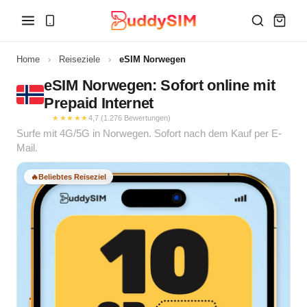
Home
›
Reiseziele
›
eSIM Norwegen
eSIM Norwegen: Sofort online mit
Prepaid Internet
★★★★★
4,7 (1.276 Bewertungen)
Surfe mit 4G/5G in Norwegen. Sofort nach dem Kauf per E-
Mail.
🔥
Beliebtes Reiseziel