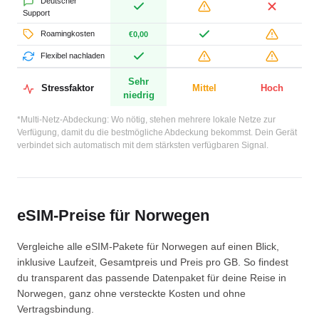
Deutscher
Support
Roamingkosten
€0,00
Flexibel nachladen
Sehr
Stressfaktor
Mittel
Hoch
niedrig
*Multi-Netz-Abdeckung: Wo nötig, stehen mehrere lokale Netze zur
Verfügung, damit du die bestmögliche Abdeckung bekommst. Dein Gerät
verbindet sich automatisch mit dem stärksten verfügbaren Signal.
eSIM-Preise für Norwegen
Vergleiche alle eSIM-Pakete für Norwegen auf einen Blick,
inklusive Laufzeit, Gesamtpreis und Preis pro GB. So findest
du transparent das passende Datenpaket für deine Reise in
Norwegen, ganz ohne versteckte Kosten und ohne
Vertragsbindung.