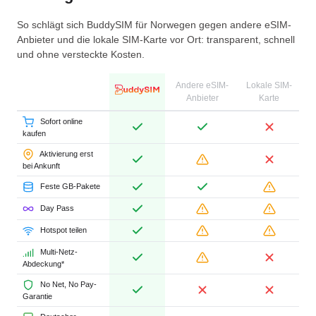
So schlägt sich BuddySIM für Norwegen gegen andere eSIM-
Anbieter und die lokale SIM-Karte vor Ort: transparent, schnell
und ohne versteckte Kosten.
Andere eSIM-
Lokale SIM-
Anbieter
Karte
Sofort online
kaufen
Aktivierung erst
bei Ankunft
Feste GB-Pakete
Day Pass
Hotspot teilen
Multi-Netz-
Abdeckung*
No Net, No Pay-
Garantie