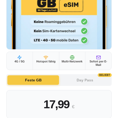
4G / 5G
Hotspot fähig
Multi-Netzwerk
Sofort per E-
Mail
BELIEBT
Feste GB
Day Pass
17,99
€