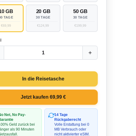
10 GB
20 GB
50 GB
30 TAGE
30 TAGE
30 TAGE
€69,99
€124,99
€199,99
l
+
1
In die Reisetasche
Jetzt kaufen 69,99 €
No Net, No Pay-
14 Tage
Garantie
Rückgaberecht
100% Geld zurück bei
Volle Erstattung bei 0
länger als 90 Minuten
MB Verbrauch oder
Netzausfall.
nicht aktivierter eSIM.