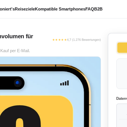
oniert's
Reiseziele
Kompatible Smartphones
FAQ
B2B
nvolumen für
★★★★★
4,7 (1.276 Bewertungen)
Kauf per E-Mail.
Daten