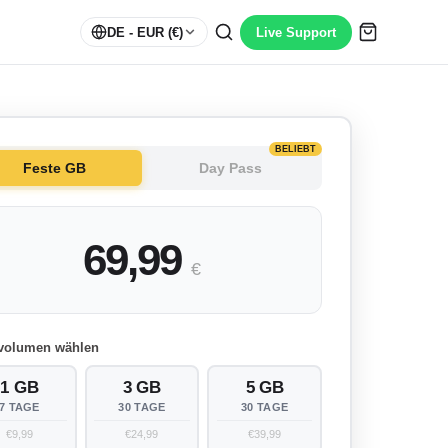
DE
- EUR (€)
Live Support
BELIEBT
Feste GB
Day Pass
69,99
€
volumen wählen
1 GB
3 GB
5 GB
7 TAGE
30 TAGE
30 TAGE
€9,99
€24,99
€39,99