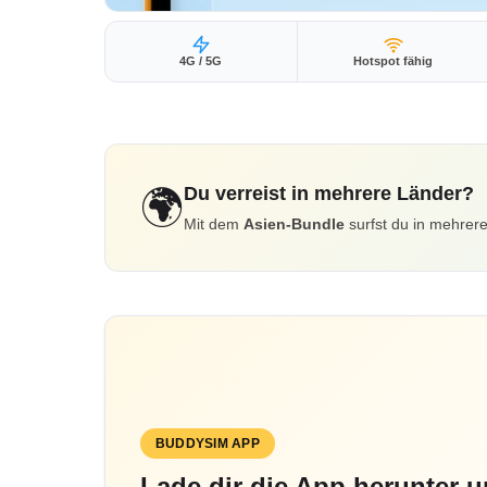
4G / 5G
Hotspot fähig
Du verreist in mehrere Länder?
🌍
Mit dem
Asien-Bundle
surfst du in mehrere
BUDDYSIM APP
Lade dir die App herunter u