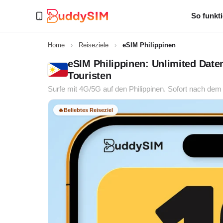
So funkti
Home
›
Reiseziele
›
eSIM Philippinen
eSIM Philippinen: Unlimited Date
Touristen
Surfe mit 4G/5G auf den Philippinen. Sofort nach dem 
🔥
Beliebtes Reiseziel