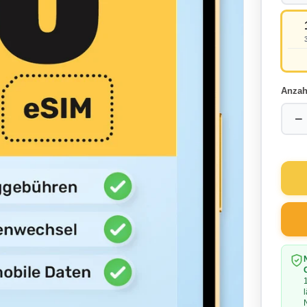
Anzah
−