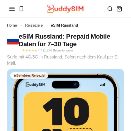
Home
›
Reiseziele
›
eSIM Russland
eSIM Russland: Prepaid Mobile
Daten für 7–30 Tage
★★★★★
4,7 (1.276 Bewertungen)
Surfe mit 4G/5G in Russland. Sofort nach dem Kauf per E-
Mail.
🔥
Beliebtes Reiseziel