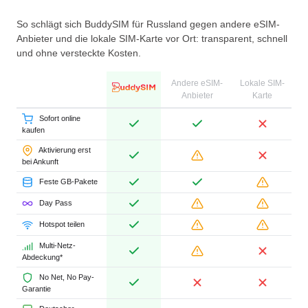
So schlägt sich BuddySIM für Russland gegen andere eSIM-
Anbieter und die lokale SIM-Karte vor Ort: transparent, schnell
und ohne versteckte Kosten.
Andere eSIM-
Lokale SIM-
Anbieter
Karte
Sofort online
kaufen
Aktivierung erst
bei Ankunft
Feste GB-Pakete
Day Pass
Hotspot teilen
Multi-Netz-
Abdeckung*
No Net, No Pay-
Garantie