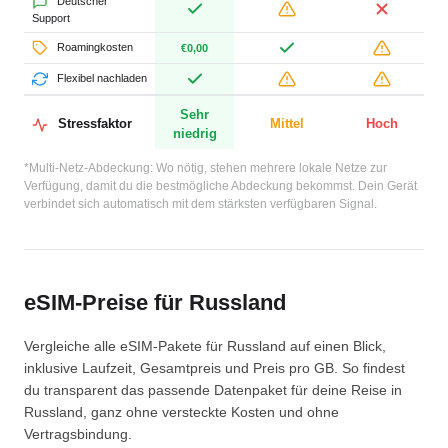
Deutscher
Support
Roamingkosten
€0,00
Flexibel nachladen
Sehr
Stressfaktor
Mittel
Hoch
niedrig
*Multi-Netz-Abdeckung: Wo nötig, stehen mehrere lokale Netze zur
Verfügung, damit du die bestmögliche Abdeckung bekommst. Dein Gerät
verbindet sich automatisch mit dem stärksten verfügbaren Signal.
eSIM-Preise für Russland
Vergleiche alle eSIM-Pakete für Russland auf einen Blick,
inklusive Laufzeit, Gesamtpreis und Preis pro GB. So findest
du transparent das passende Datenpaket für deine Reise in
Russland, ganz ohne versteckte Kosten und ohne
Vertragsbindung.