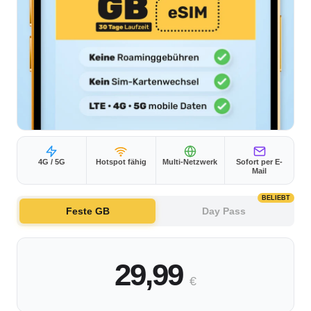
4G / 5G
Hotspot fähig
Multi-Netzwerk
Sofort per E-
Mail
BELIEBT
Feste GB
Day Pass
29,99
€