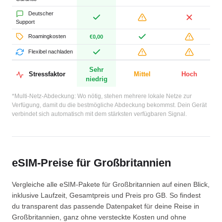
Deutscher
Support
Roamingkosten
€0,00
Flexibel nachladen
Sehr
Stressfaktor
Mittel
Hoch
niedrig
*Multi-Netz-Abdeckung: Wo nötig, stehen mehrere lokale Netze zur
Verfügung, damit du die bestmögliche Abdeckung bekommst. Dein Gerät
verbindet sich automatisch mit dem stärksten verfügbaren Signal.
eSIM-Preise für Großbritannien
Vergleiche alle eSIM-Pakete für Großbritannien auf einen Blick,
inklusive Laufzeit, Gesamtpreis und Preis pro GB. So findest
du transparent das passende Datenpaket für deine Reise in
Großbritannien, ganz ohne versteckte Kosten und ohne