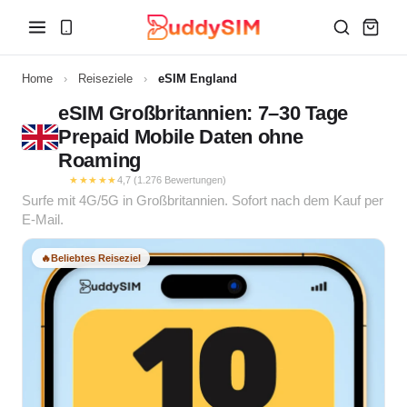
Home
›
Reiseziele
›
eSIM England
eSIM Großbritannien: 7–30 Tage
Prepaid Mobile Daten ohne
Roaming
★★★★★
4,7 (1.276 Bewertungen)
Surfe mit 4G/5G in Großbritannien. Sofort nach dem Kauf per
E-Mail.
🔥
Beliebtes Reiseziel