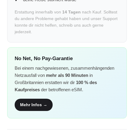
Erstattung innerhalb von
14 Tagen
nach Kauf. Solltest
du andere Probleme gehabt haben und unser Support
konnte dir nicht helfen, schreib uns auch gerne
jederzeit.
No Net, No Pay-Garantie
Bei einem nachgewiesenen, zusammenhängenden
Netzausfall von
mehr als 90 Minuten
in
Großbritannien erstatten wir dir
100 % des
Kaufpreises
der betroffenen eSIM.
Mehr Infos →