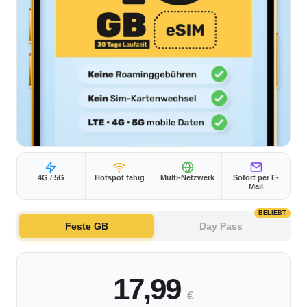
4G / 5G
Hotspot fähig
Multi-Netzwerk
Sofort per E-
Mail
BELIEBT
Feste GB
Day Pass
17,99
€