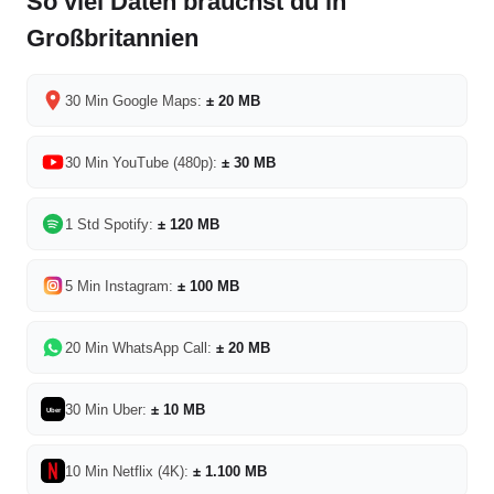
So viel Daten brauchst du in
Großbritannien
30 Min Google Maps:
± 20 MB
30 Min YouTube (480p):
± 30 MB
1 Std Spotify:
± 120 MB
5 Min Instagram:
± 100 MB
20 Min WhatsApp Call:
± 20 MB
30 Min Uber:
± 10 MB
Uber
10 Min Netflix (4K):
± 1.100 MB