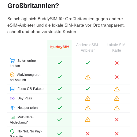
Großbritannien?
So schlägt sich BuddySIM für Großbritannien gegen andere
eSIM-Anbieter und die lokale SIM-Karte vor Ort: transparent,
schnell und ohne versteckte Kosten.
Andere eSIM-
Lokale SIM-
Anbieter
Karte
Sofort online
kaufen
Aktivierung erst
bei Ankunft
Feste GB-Pakete
Day Pass
Hotspot teilen
Multi-Netz-
Abdeckung*
No Net, No Pay-
Garantie