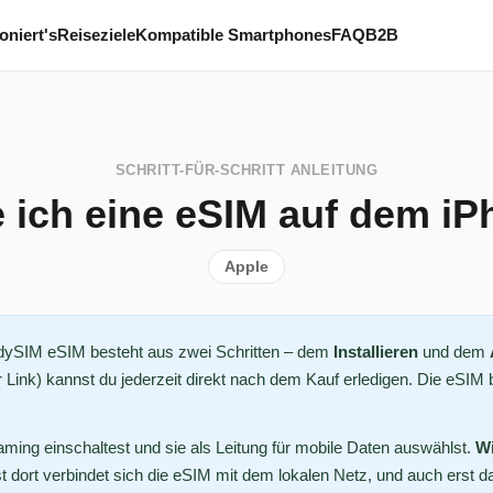
oniert's
Reiseziele
Kompatible Smartphones
FAQ
B2B
SCHRITT-FÜR-SCHRITT ANLEITUNG
e ich eine eSIM auf dem i
Apple
ddySIM eSIM besteht aus zwei Schritten – dem
Installieren
und dem
Link) kannst du jederzeit direkt nach dem Kauf erledigen. Die eSIM b
ing einschaltest und sie als Leitung für mobile Daten auswählst.
Wi
t dort verbindet sich die eSIM mit dem lokalen Netz, und auch erst d