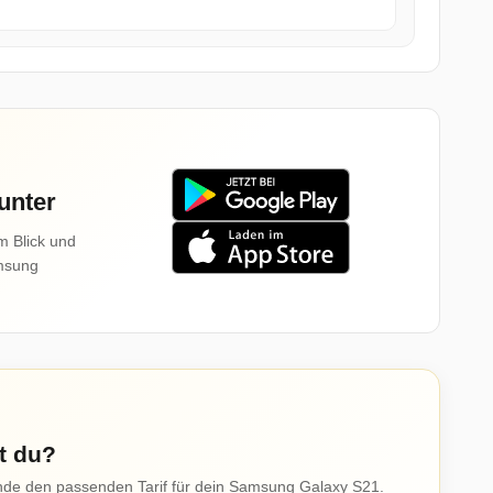
unter
m Blick und
amsung
t du?
inde den passenden Tarif für dein Samsung Galaxy S21.