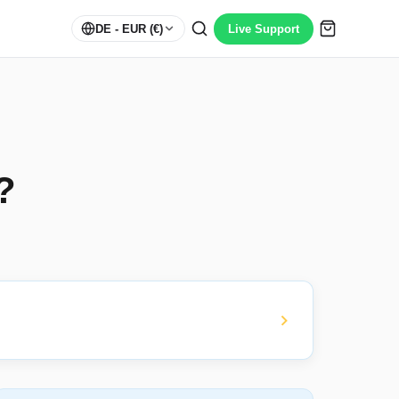
DE
- EUR (€)
Live Support
?