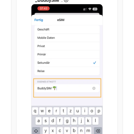
„BuddySIM"
.