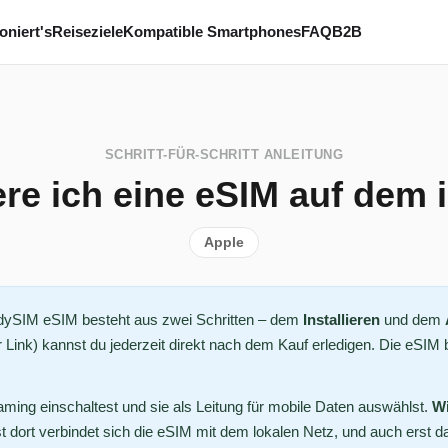
oniert's
Reiseziele
Kompatible Smartphones
FAQ
B2B
SCHRITT-FÜR-SCHRITT ANLEITUNG
ere ich eine eSIM auf dem
Apple
ddySIM eSIM besteht aus zwei Schritten – dem
Installieren
und dem
Link) kannst du jederzeit direkt nach dem Kauf erledigen. Die eSIM b
ing einschaltest und sie als Leitung für mobile Daten auswählst.
Wi
t dort verbindet sich die eSIM mit dem lokalen Netz, und auch erst d