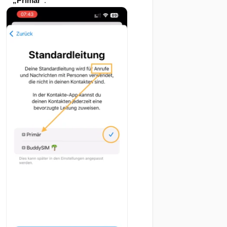
„Primär"
.