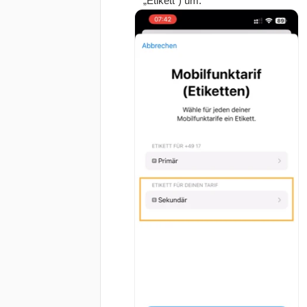
„Etikett") um.