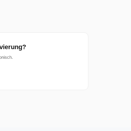
ivierung?
onisch.