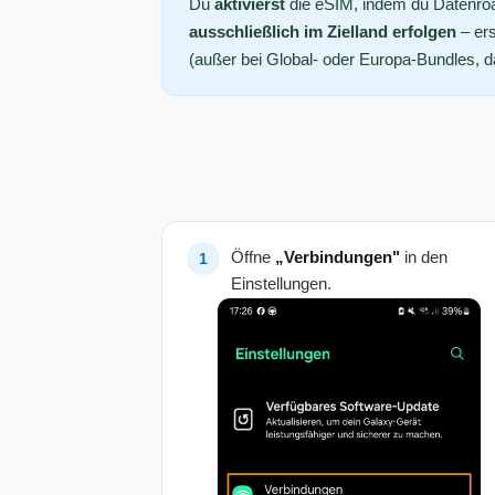
Du
aktivierst
die eSIM, indem du Datenroam
ausschließlich im Zielland erfolgen
– ers
(außer bei Global- oder Europa-Bundles, da 
Öffne
„Verbindungen"
in den
Einstellungen.