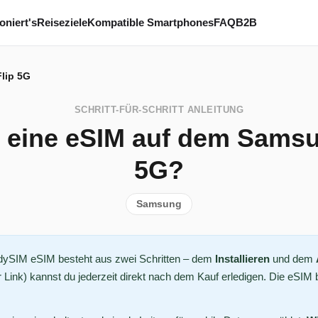
oniert's
Reiseziele
Kompatible Smartphones
FAQ
B2B
lip 5G
SCHRITT-FÜR-SCHRITT ANLEITUNG
ch eine eSIM auf dem Samsu
5G?
Samsung
ddySIM eSIM besteht aus zwei Schritten – dem
Installieren
und dem
Link) kannst du jederzeit direkt nach dem Kauf erledigen. Die eSIM b