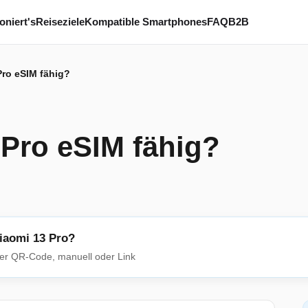
oniert's
Reiseziele
Kompatible Smartphones
FAQ
B2B
Pro eSIM fähig?
 Pro eSIM fähig?
Xiaomi 13 Pro?
 per QR-Code, manuell oder Link