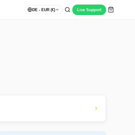
DE
- EUR (€)
Live Support