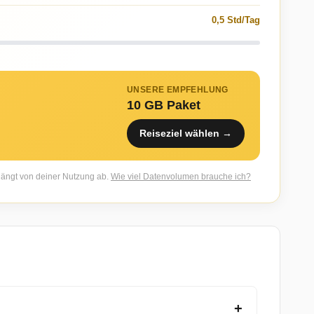
0,5 Std/Tag
UNSERE EMPFEHLUNG
10 GB Paket
Reiseziel wählen →
 hängt von deiner Nutzung ab.
Wie viel Datenvolumen brauche ich?