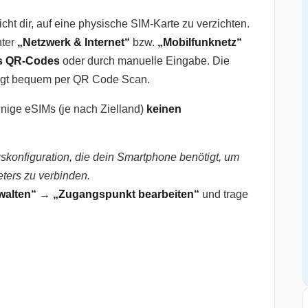
cht dir, auf eine physische SIM-Karte zu verzichten.
nter
„Netzwerk & Internet“
bzw.
„Mobilfunknetz“
s QR-Codes
oder durch manuelle Eingabe. Die
lgt bequem per QR Code Scan.
inige eSIMs (je nach Zielland)
keinen
konfiguration, die dein Smartphone benötigt, um
ters zu verbinden.
walten“
→
„Zugangspunkt bearbeiten“
und trage