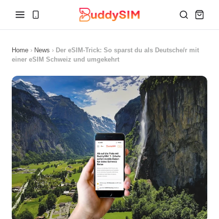
Home
›
News
›
Der eSIM-Trick: So sparst du als Deutsche/r mit
einer eSIM Schweiz und umgekehrt