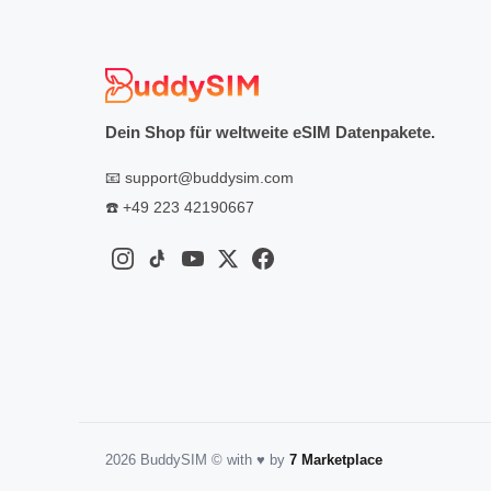
Dein Shop für weltweite eSIM Datenpakete.
📧
support@buddysim.com
☎️
+49 223 42190667
2026 BuddySIM
©️
with
♥️
by
7 Marketplace