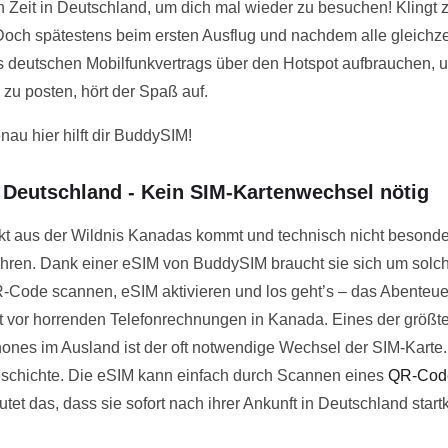
n Zeit in Deutschland, um dich mal wieder zu besuchen! Klingt 
ch spätestens beim ersten Ausflug und nachdem alle gleichze
deutschen Mobilfunkvertrags über den Hotspot aufbrauchen, 
zu posten, hört der Spaß auf.
au hier hilft dir BuddySIM!
 Deutschland - Kein SIM-Kartenwechsel nötig
kt aus der Wildnis Kanadas kommt und technisch nicht besonders
en. Dank einer eSIM von BuddySIM braucht sie sich um solche
-Code scannen, eSIM aktivieren und los geht’s – das Abenteu
 vor horrenden Telefonrechnungen in Kanada. Eines der größt
nes im Ausland ist der oft notwendige Wechsel der SIM-Karte.
eschichte. Die eSIM kann einfach durch Scannen eines
QR-Codes
et das, dass sie sofort nach ihrer Ankunft in Deutschland startkl