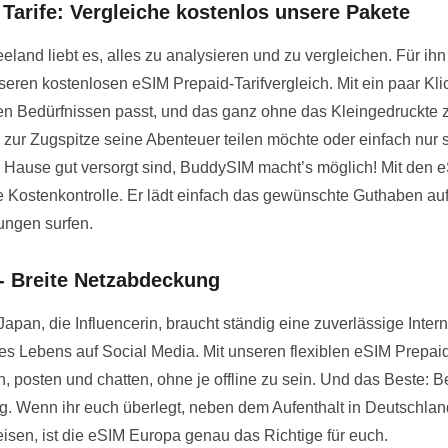
 Tarife: Vergleiche kostenlos unsere Pakete
land liebt es, alles zu analysieren und zu vergleichen. Für ih
seren kostenlosen eSIM Prepaid-Tarifvergleich. Mit ein paar Kl
nen Bedürfnissen passt, und das ganz ohne das Kleingedruckte z
ur Zugspitze seine Abenteuer teilen möchte oder einfach nur si
 Hause gut versorgt sind, BuddySIM macht’s möglich! Mit den e
le Kostenkontrolle. Er lädt einfach das gewünschte Guthaben a
tungen surfen.
- Breite Netzabdeckung
pan, die Influencerin, braucht ständig eine zuverlässige Inter
res Lebens auf Social Media. Mit unseren flexiblen eSIM Prepaid
 posten und chatten, ohne je offline zu sein. Und das Beste: 
g. Wenn ihr euch überlegt, neben dem Aufenthalt in Deutschla
sen, ist die eSIM Europa genau das Richtige für euch.