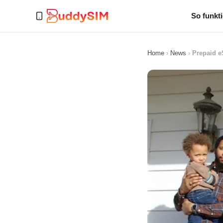
So funkti
Home
›
News
›
Prepaid eS