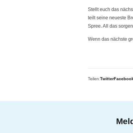
Stellt euch das näch
teilt seine neueste B
Spree. All das sorge
Wenn das nächste gro
Teilen:
Twitter
Faceboo
Meld