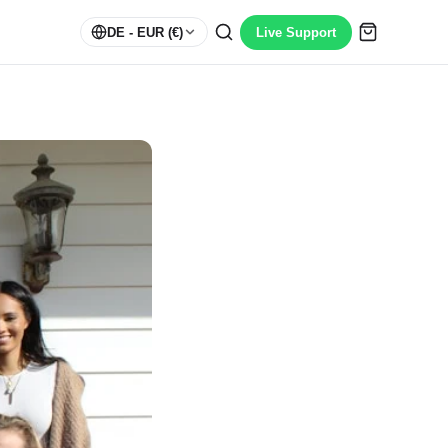
DE
- EUR (€)
Live Support