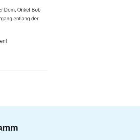
ner Dom, Onkel Bob
ergang entlang der
en!
gramm